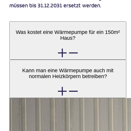
müssen bis 31.12.2031 ersetzt werden.
Was kostet eine Wärmepumpe für ein 150m²
Haus?
Rufen Sie uns an, wir beraten Sie gerne bei Ihnen
Kann man eine Wärmepumpe auch mit
vor Ort und erstellen Ihnen anschliessend eine
normalen Heizkörpern betreiben?
individuelle Offerte.
Ja, mit der heutigen Wärmepumpentechnik ist
das kein Problem.