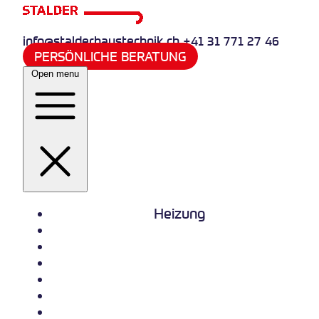
info@stalderhaustechnik.ch
+41 31 771 27 46
PERSÖNLICHE BERATUNG
Open menu
Heizung
Sanitär
Wasserversorgung
Quooker
Klima und Kälte
Referenzen
Jobs