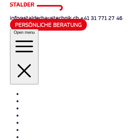
info@stalderhaustechnik.ch
+41 31 771 27 46
PERSÖNLICHE BERATUNG
Open menu
Heizung
Sanitär
Wasserversorgung
Quooker
Klima und Kälte
Referenzen
Jobs